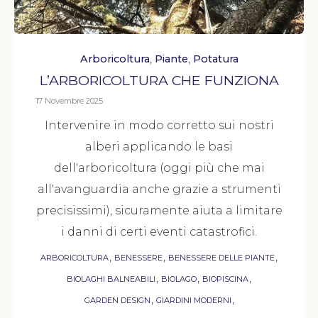
Category
,
,
Arboricoltura
Piante
Potatura
L’ARBORICOLTURA CHE FUNZIONA
17 Novembre 2025
Intervenire in modo corretto sui nostri
alberi applicando le basi
dell'arboricoltura (oggi più che mai
all'avanguardia anche grazie a strumenti
precisissimi), sicuramente aiuta a limitare
i danni di certi eventi catastrofici.
Tags
,
,
,
ARBORICOLTURA
BENESSERE
BENESSERE DELLE PIANTE
,
,
,
BIOLAGHI BALNEABILI
BIOLAGO
BIOPISCINA
,
,
GARDEN DESIGN
GIARDINI MODERNI