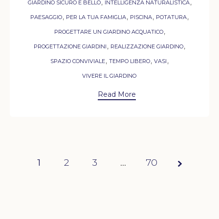
,
,
GIARDINO SICURO E BELLO
INTELLIGENZA NATURALISTICA
,
,
,
,
PAESAGGIO
PER LA TUA FAMIGLIA
PISCINA
POTATURA
,
PROGETTARE UN GIARDINO ACQUATICO
,
,
PROGETTAZIONE GIARDINI
REALIZZAZIONE GIARDINO
,
,
,
SPAZIO CONVIVIALE
TEMPO LIBERO
VASI
VIVERE IL GIARDINO
Read More
1
2
3
Page
…
70
1 of
70