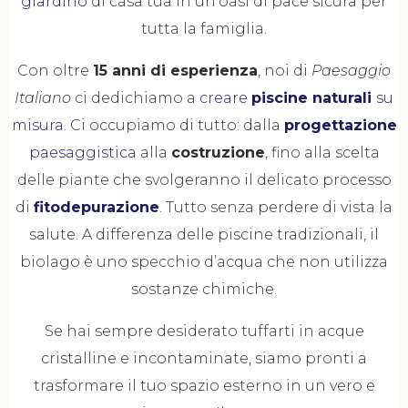
giardino
di casa tua in un’oasi di pace sicura per
tutta la famiglia.
Con oltre
15 anni di esperienza
, noi di
Paesaggio
Italiano
ci dedichiamo a
creare
piscine naturali
su
misura
. Ci occupiamo di tutto: dalla
progettazione
paesaggistica
alla
costruzione
, fino alla scelta
delle piante che svolgeranno il delicato processo
di
fitodepurazione
. Tutto senza perdere di vista la
salute. A differenza delle piscine tradizionali, il
biolago è uno specchio d’acqua che non utilizza
sostanze chimiche.
Se hai sempre desiderato tuffarti in acque
cristalline e incontaminate, siamo pronti a
trasformare il tuo spazio esterno in un vero e