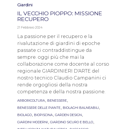
Category
Giardini
IL VECCHIO PIOPPO: MISSIONE
RECUPERO
21 Febbraio 2024
La passione per il recupero e la
rivalutazione di giardini di epoche
passate ci contraddistingue da
sempre. oggi più che mai la
collaborazione come docente al corso
regionale GIARDINIERI D'ARTE del
nostro tecnico Claudio Campanini ci
rende orgogliosi della nostra
competenza e della nostra passione.
Tags
,
,
ARBORICOLTURA
BENESSERE
,
,
BENESSERE DELLE PIANTE
BIOLAGHI BALNEABILI
,
,
,
BIOLAGO
BIOPISCINA
GARDEN DESIGN
,
,
GIARDINI MODERNI
GIARDINO SICURO E BELLO
,
,