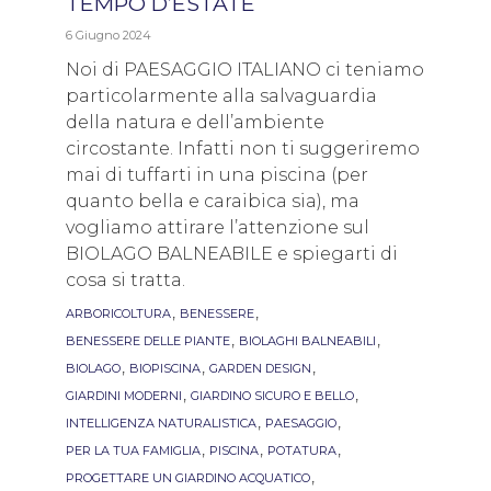
TEMPO D’ESTATE
6 Giugno 2024
Noi di PAESAGGIO ITALIANO ci teniamo
particolarmente alla salvaguardia
della natura e dell’ambiente
circostante. Infatti non ti suggeriremo
mai di tuffarti in una piscina (per
quanto bella e caraibica sia), ma
vogliamo attirare l’attenzione sul
BIOLAGO BALNEABILE e spiegarti di
cosa si tratta.
Tags
,
,
ARBORICOLTURA
BENESSERE
,
,
BENESSERE DELLE PIANTE
BIOLAGHI BALNEABILI
,
,
,
BIOLAGO
BIOPISCINA
GARDEN DESIGN
,
,
GIARDINI MODERNI
GIARDINO SICURO E BELLO
,
,
INTELLIGENZA NATURALISTICA
PAESAGGIO
,
,
,
PER LA TUA FAMIGLIA
PISCINA
POTATURA
,
PROGETTARE UN GIARDINO ACQUATICO