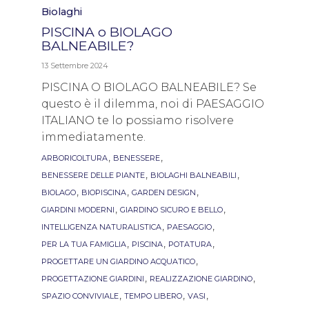
Category
Biolaghi
PISCINA o BIOLAGO
BALNEABILE?
13 Settembre 2024
PISCINA O BIOLAGO BALNEABILE? Se
questo è il dilemma, noi di PAESAGGIO
ITALIANO te lo possiamo risolvere
immediatamente.
Tags
,
,
ARBORICOLTURA
BENESSERE
,
,
BENESSERE DELLE PIANTE
BIOLAGHI BALNEABILI
,
,
,
BIOLAGO
BIOPISCINA
GARDEN DESIGN
,
,
GIARDINI MODERNI
GIARDINO SICURO E BELLO
,
,
INTELLIGENZA NATURALISTICA
PAESAGGIO
,
,
,
PER LA TUA FAMIGLIA
PISCINA
POTATURA
,
PROGETTARE UN GIARDINO ACQUATICO
,
,
PROGETTAZIONE GIARDINI
REALIZZAZIONE GIARDINO
,
,
,
SPAZIO CONVIVIALE
TEMPO LIBERO
VASI