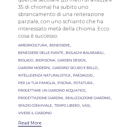
35 di chioma) ha subito uno
sbrancamento di una reiterazione
parziale, con uno schianto che ha
interessato metà della chioma. Ecco
cosa è successo.
Tags
,
,
ARBORICOLTURA
BENESSERE
,
,
BENESSERE DELLE PIANTE
BIOLAGHI BALNEABILI
,
,
,
BIOLAGO
BIOPISCINA
GARDEN DESIGN
,
,
GIARDINI MODERNI
GIARDINO SICURO E BELLO
,
,
INTELLIGENZA NATURALISTICA
PAESAGGIO
,
,
,
PER LA TUA FAMIGLIA
PISCINA
POTATURA
,
PROGETTARE UN GIARDINO ACQUATICO
,
,
PROGETTAZIONE GIARDINI
REALIZZAZIONE GIARDINO
,
,
,
SPAZIO CONVIVIALE
TEMPO LIBERO
VASI
VIVERE IL GIARDINO
Read More