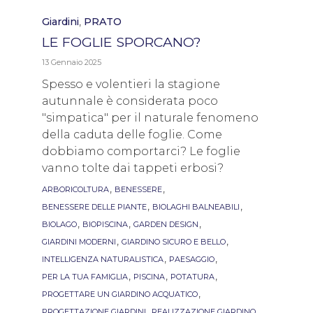
Category
,
Giardini
PRATO
LE FOGLIE SPORCANO?
13 Gennaio 2025
Spesso e volentieri la stagione
autunnale è considerata poco
"simpatica" per il naturale fenomeno
della caduta delle foglie. Come
dobbiamo comportarci? Le foglie
vanno tolte dai tappeti erbosi?
Tags
,
,
ARBORICOLTURA
BENESSERE
,
,
BENESSERE DELLE PIANTE
BIOLAGHI BALNEABILI
,
,
,
BIOLAGO
BIOPISCINA
GARDEN DESIGN
,
,
GIARDINI MODERNI
GIARDINO SICURO E BELLO
,
,
INTELLIGENZA NATURALISTICA
PAESAGGIO
,
,
,
PER LA TUA FAMIGLIA
PISCINA
POTATURA
,
PROGETTARE UN GIARDINO ACQUATICO
,
,
PROGETTAZIONE GIARDINI
REALIZZAZIONE GIARDINO