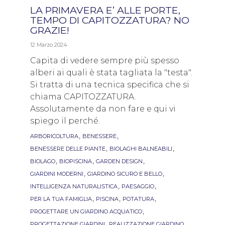
LA PRIMAVERA E’ ALLE PORTE,
TEMPO DI CAPITOZZATURA? NO
GRAZIE!
12 Marzo 2024
Capita di vedere sempre più spesso
alberi ai quali è stata tagliata la "testa".
Si tratta di una tecnica specifica che si
chiama CAPITOZZATURA.
Assolutamente da non fare e qui vi
spiego il perché.
Tags
,
,
ARBORICOLTURA
BENESSERE
,
,
BENESSERE DELLE PIANTE
BIOLAGHI BALNEABILI
,
,
,
BIOLAGO
BIOPISCINA
GARDEN DESIGN
,
,
GIARDINI MODERNI
GIARDINO SICURO E BELLO
,
,
INTELLIGENZA NATURALISTICA
PAESAGGIO
,
,
,
PER LA TUA FAMIGLIA
PISCINA
POTATURA
,
PROGETTARE UN GIARDINO ACQUATICO
,
,
PROGETTAZIONE GIARDINI
REALIZZAZIONE GIARDINO