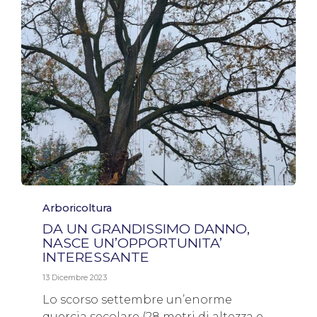
Category
Arboricoltura
DA UN GRANDISSIMO DANNO,
NASCE UN’OPPORTUNITA’
INTERESSANTE
13 Dicembre 2023
Lo scorso settembre un’enorme
quercia secolare (28 metri di altezza e