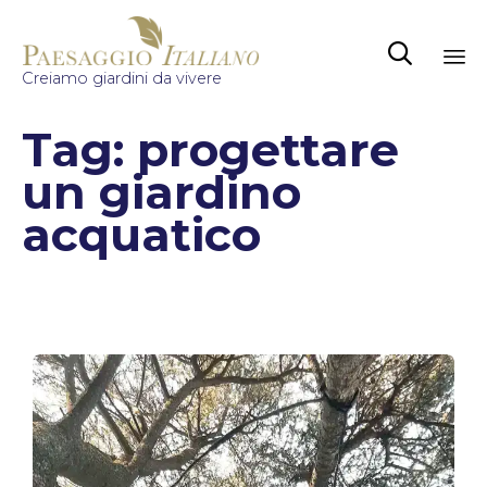

Creiamo giardini da vivere
Sk
Tag:
progettare
to
co
un giardino
acquatico