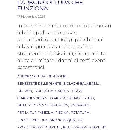
L’ARBORICOLTURA CHE
FUNZIONA
17 Novembre 2025
Intervenire in modo corretto sui nostri
alberi applicando le basi
dell'arboricoltura (oggi più che mai
all'avanguardia anche grazie a
strumenti precisissimi), sicuramente
aiuta a limitare i danni di certi eventi
catastrofici.
Tags
,
,
ARBORICOLTURA
BENESSERE
,
,
BENESSERE DELLE PIANTE
BIOLAGHI BALNEABILI
,
,
,
BIOLAGO
BIOPISCINA
GARDEN DESIGN
,
,
GIARDINI MODERNI
GIARDINO SICURO E BELLO
,
,
INTELLIGENZA NATURALISTICA
PAESAGGIO
,
,
,
PER LA TUA FAMIGLIA
PISCINA
POTATURA
,
PROGETTARE UN GIARDINO ACQUATICO
,
,
PROGETTAZIONE GIARDINI
REALIZZAZIONE GIARDINO