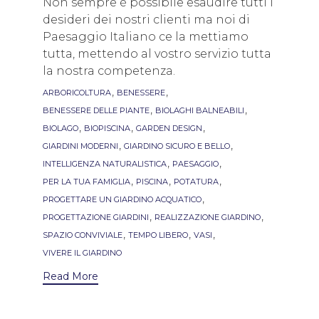
Non sempre è possibile esaudire tutti i
desideri dei nostri clienti ma noi di
Paesaggio Italiano ce la mettiamo
tutta, mettendo al vostro servizio tutta
la nostra competenza.
Tags
,
,
ARBORICOLTURA
BENESSERE
,
,
BENESSERE DELLE PIANTE
BIOLAGHI BALNEABILI
,
,
,
BIOLAGO
BIOPISCINA
GARDEN DESIGN
,
,
GIARDINI MODERNI
GIARDINO SICURO E BELLO
,
,
INTELLIGENZA NATURALISTICA
PAESAGGIO
,
,
,
PER LA TUA FAMIGLIA
PISCINA
POTATURA
,
PROGETTARE UN GIARDINO ACQUATICO
,
,
PROGETTAZIONE GIARDINI
REALIZZAZIONE GIARDINO
,
,
,
SPAZIO CONVIVIALE
TEMPO LIBERO
VASI
VIVERE IL GIARDINO
Read More