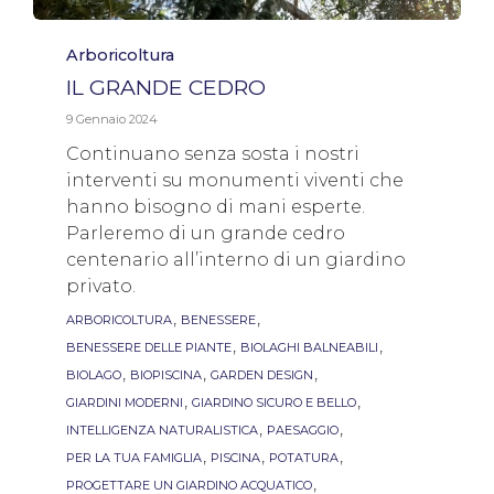
Category
Arboricoltura
IL GRANDE CEDRO
9 Gennaio 2024
Continuano senza sosta i nostri
interventi su monumenti viventi che
hanno bisogno di mani esperte.
Parleremo di un grande cedro
centenario all’interno di un giardino
privato.
Tags
,
,
ARBORICOLTURA
BENESSERE
,
,
BENESSERE DELLE PIANTE
BIOLAGHI BALNEABILI
,
,
,
BIOLAGO
BIOPISCINA
GARDEN DESIGN
,
,
GIARDINI MODERNI
GIARDINO SICURO E BELLO
,
,
INTELLIGENZA NATURALISTICA
PAESAGGIO
,
,
,
PER LA TUA FAMIGLIA
PISCINA
POTATURA
,
PROGETTARE UN GIARDINO ACQUATICO