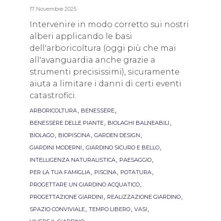
17 Novembre 2025
Intervenire in modo corretto sui nostri
alberi applicando le basi
dell'arboricoltura (oggi più che mai
all'avanguardia anche grazie a
strumenti precisissimi), sicuramente
aiuta a limitare i danni di certi eventi
catastrofici.
Tags
,
,
ARBORICOLTURA
BENESSERE
,
,
BENESSERE DELLE PIANTE
BIOLAGHI BALNEABILI
,
,
,
BIOLAGO
BIOPISCINA
GARDEN DESIGN
,
,
GIARDINI MODERNI
GIARDINO SICURO E BELLO
,
,
INTELLIGENZA NATURALISTICA
PAESAGGIO
,
,
,
PER LA TUA FAMIGLIA
PISCINA
POTATURA
,
PROGETTARE UN GIARDINO ACQUATICO
,
,
PROGETTAZIONE GIARDINI
REALIZZAZIONE GIARDINO
,
,
,
SPAZIO CONVIVIALE
TEMPO LIBERO
VASI