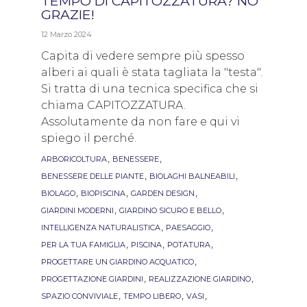
TEMPO DI CAPITOZZATURA? NO
GRAZIE!
12 Marzo 2024
Capita di vedere sempre più spesso
alberi ai quali è stata tagliata la "testa".
Si tratta di una tecnica specifica che si
chiama CAPITOZZATURA.
Assolutamente da non fare e qui vi
spiego il perché.
Tags
,
,
ARBORICOLTURA
BENESSERE
,
,
BENESSERE DELLE PIANTE
BIOLAGHI BALNEABILI
,
,
,
BIOLAGO
BIOPISCINA
GARDEN DESIGN
,
,
GIARDINI MODERNI
GIARDINO SICURO E BELLO
,
,
INTELLIGENZA NATURALISTICA
PAESAGGIO
,
,
,
PER LA TUA FAMIGLIA
PISCINA
POTATURA
,
PROGETTARE UN GIARDINO ACQUATICO
,
,
PROGETTAZIONE GIARDINI
REALIZZAZIONE GIARDINO
,
,
,
SPAZIO CONVIVIALE
TEMPO LIBERO
VASI