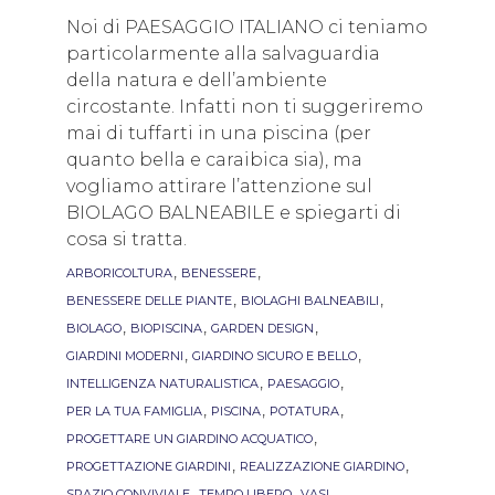
Noi di PAESAGGIO ITALIANO ci teniamo
particolarmente alla salvaguardia
della natura e dell’ambiente
circostante. Infatti non ti suggeriremo
mai di tuffarti in una piscina (per
quanto bella e caraibica sia), ma
vogliamo attirare l’attenzione sul
BIOLAGO BALNEABILE e spiegarti di
cosa si tratta.
Tags
,
,
ARBORICOLTURA
BENESSERE
,
,
BENESSERE DELLE PIANTE
BIOLAGHI BALNEABILI
,
,
,
BIOLAGO
BIOPISCINA
GARDEN DESIGN
,
,
GIARDINI MODERNI
GIARDINO SICURO E BELLO
,
,
INTELLIGENZA NATURALISTICA
PAESAGGIO
,
,
,
PER LA TUA FAMIGLIA
PISCINA
POTATURA
,
PROGETTARE UN GIARDINO ACQUATICO
,
,
PROGETTAZIONE GIARDINI
REALIZZAZIONE GIARDINO
,
,
,
SPAZIO CONVIVIALE
TEMPO LIBERO
VASI