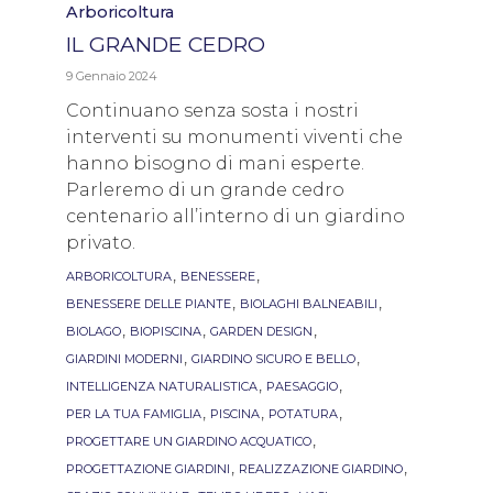
Category
Arboricoltura
IL GRANDE CEDRO
9 Gennaio 2024
Continuano senza sosta i nostri
interventi su monumenti viventi che
hanno bisogno di mani esperte.
Parleremo di un grande cedro
centenario all’interno di un giardino
privato.
Tags
,
,
ARBORICOLTURA
BENESSERE
,
,
BENESSERE DELLE PIANTE
BIOLAGHI BALNEABILI
,
,
,
BIOLAGO
BIOPISCINA
GARDEN DESIGN
,
,
GIARDINI MODERNI
GIARDINO SICURO E BELLO
,
,
INTELLIGENZA NATURALISTICA
PAESAGGIO
,
,
,
PER LA TUA FAMIGLIA
PISCINA
POTATURA
,
PROGETTARE UN GIARDINO ACQUATICO
,
,
PROGETTAZIONE GIARDINI
REALIZZAZIONE GIARDINO