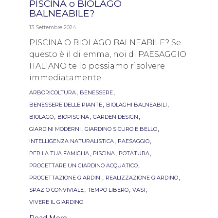
PISCINA o BIOLAGO
BALNEABILE?
13 Settembre 2024
PISCINA O BIOLAGO BALNEABILE? Se
questo è il dilemma, noi di PAESAGGIO
ITALIANO te lo possiamo risolvere
immediatamente.
Tags
,
,
ARBORICOLTURA
BENESSERE
,
,
BENESSERE DELLE PIANTE
BIOLAGHI BALNEABILI
,
,
,
BIOLAGO
BIOPISCINA
GARDEN DESIGN
,
,
GIARDINI MODERNI
GIARDINO SICURO E BELLO
,
,
INTELLIGENZA NATURALISTICA
PAESAGGIO
,
,
,
PER LA TUA FAMIGLIA
PISCINA
POTATURA
,
PROGETTARE UN GIARDINO ACQUATICO
,
,
PROGETTAZIONE GIARDINI
REALIZZAZIONE GIARDINO
,
,
,
SPAZIO CONVIVIALE
TEMPO LIBERO
VASI
VIVERE IL GIARDINO
Read More