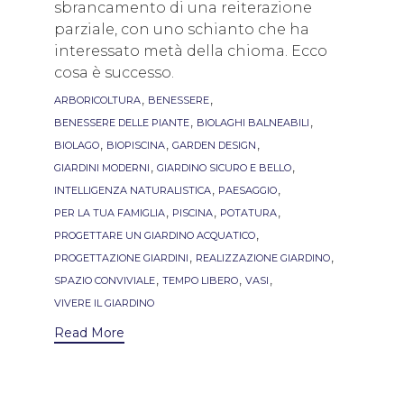
sbrancamento di una reiterazione
parziale, con uno schianto che ha
interessato metà della chioma. Ecco
cosa è successo.
Tags
,
,
ARBORICOLTURA
BENESSERE
,
,
BENESSERE DELLE PIANTE
BIOLAGHI BALNEABILI
,
,
,
BIOLAGO
BIOPISCINA
GARDEN DESIGN
,
,
GIARDINI MODERNI
GIARDINO SICURO E BELLO
,
,
INTELLIGENZA NATURALISTICA
PAESAGGIO
,
,
,
PER LA TUA FAMIGLIA
PISCINA
POTATURA
,
PROGETTARE UN GIARDINO ACQUATICO
,
,
PROGETTAZIONE GIARDINI
REALIZZAZIONE GIARDINO
,
,
,
SPAZIO CONVIVIALE
TEMPO LIBERO
VASI
VIVERE IL GIARDINO
Read More