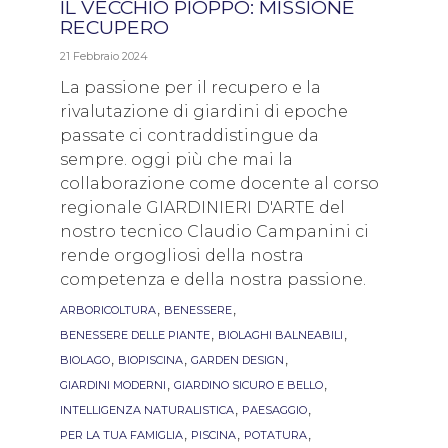
IL VECCHIO PIOPPO: MISSIONE
RECUPERO
21 Febbraio 2024
La passione per il recupero e la
rivalutazione di giardini di epoche
passate ci contraddistingue da
sempre. oggi più che mai la
collaborazione come docente al corso
regionale GIARDINIERI D'ARTE del
nostro tecnico Claudio Campanini ci
rende orgogliosi della nostra
competenza e della nostra passione.
Tags
,
,
ARBORICOLTURA
BENESSERE
,
,
BENESSERE DELLE PIANTE
BIOLAGHI BALNEABILI
,
,
,
BIOLAGO
BIOPISCINA
GARDEN DESIGN
,
,
GIARDINI MODERNI
GIARDINO SICURO E BELLO
,
,
INTELLIGENZA NATURALISTICA
PAESAGGIO
,
,
,
PER LA TUA FAMIGLIA
PISCINA
POTATURA