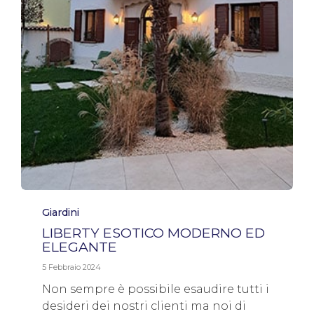
Category
Giardini
LIBERTY ESOTICO MODERNO ED
ELEGANTE
5 Febbraio 2024
Non sempre è possibile esaudire tutti i
desideri dei nostri clienti ma noi di