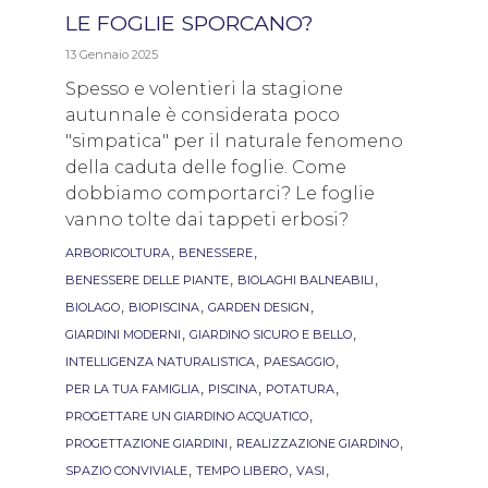
LE FOGLIE SPORCANO?
13 Gennaio 2025
Spesso e volentieri la stagione
autunnale è considerata poco
"simpatica" per il naturale fenomeno
della caduta delle foglie. Come
dobbiamo comportarci? Le foglie
vanno tolte dai tappeti erbosi?
Tags
,
,
ARBORICOLTURA
BENESSERE
,
,
BENESSERE DELLE PIANTE
BIOLAGHI BALNEABILI
,
,
,
BIOLAGO
BIOPISCINA
GARDEN DESIGN
,
,
GIARDINI MODERNI
GIARDINO SICURO E BELLO
,
,
INTELLIGENZA NATURALISTICA
PAESAGGIO
,
,
,
PER LA TUA FAMIGLIA
PISCINA
POTATURA
,
PROGETTARE UN GIARDINO ACQUATICO
,
,
PROGETTAZIONE GIARDINI
REALIZZAZIONE GIARDINO
,
,
,
SPAZIO CONVIVIALE
TEMPO LIBERO
VASI