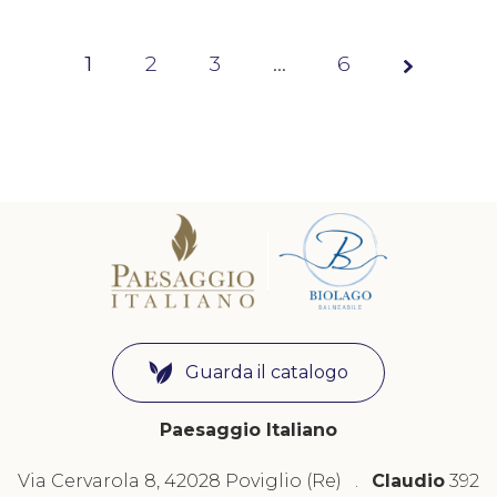
1
2
3
Page
…
6
1 of 6
Guarda il catalogo
Paesaggio Italiano
Via Cervarola 8, 42028 Poviglio (Re) .
Claudio
392