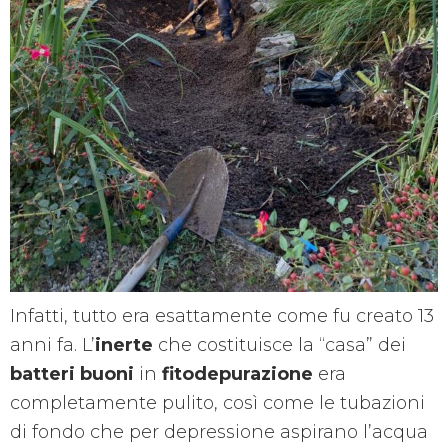
Infatti, tutto era esattamente come fu creato 13
anni fa. L’
inerte
che costituisce la “casa” dei
batteri buoni
in
fitodepurazione
era
completamente pulito, così come le tubazioni
di fondo che per depressione aspirano l’acqua